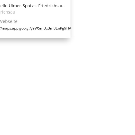
elle Ulmer-Spatz – Friedrichsau
drichsau
Webseite
://maps.app.goo.gl/y9W5mDx3mBEnPg9HA