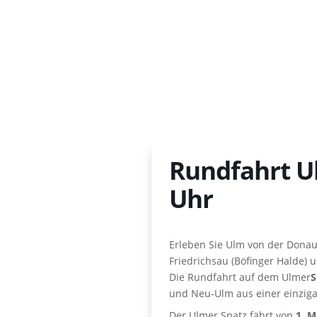
Rundfahrt U
Uhr
Erleben Sie Ulm von der Donau
Friedrichsau (Böfinger Halde) 
Die Rundfahrt auf dem Ulmer
S
und Neu-Ulm aus einer einzigar
Der Ulmer Spatz fährt von
1. M