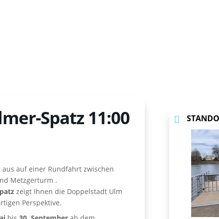
lmer-Spatz 11:00
STANDO
 aus auf einer Rundfahrt zwischen
und Metzgerturm .
patz
zeigt Ihnen die Doppelstadt Ulm
tigen Perspektive.
ai
bis
30. September
ab dem