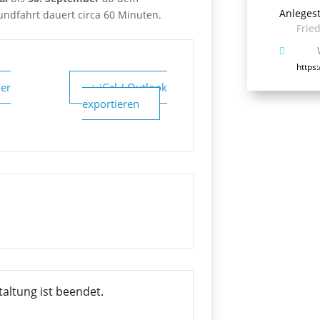
Anlegest
undfahrt dauert circa 60 Minuten.
Frie
https
er
+ iCal / Outlook
exportieren
taltung ist beendet.