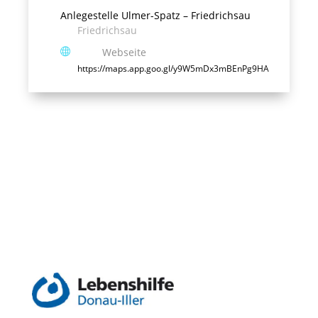
Anlegestelle Ulmer-Spatz – Friedrichsau
Friedrichsau
Webseite
https://maps.app.goo.gl/y9W5mDx3mBEnPg9HA