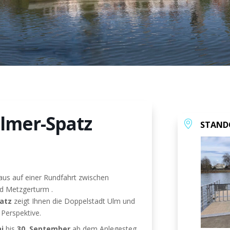
lmer-Spatz
STAND
aus auf einer Rundfahrt zwischen
nd Metzgerturm .
atz
zeigt Ihnen die Doppelstadt Ulm und
 Perspektive.
i
bis
30. September
ab dem Anlegesteg