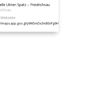
elle Ulmer-Spatz – Friedrichsau
richsau
Webseite
s://maps.app.goo.gl/y9W5mDx3mBEnPg9HA