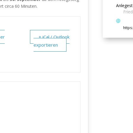
Anlegest
rt circa 60 Minuten.
Fried
http
der
+ iCal / Outlook
exportieren