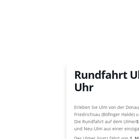
Rundfahrt U
Uhr
Erleben Sie Ulm von der Donau
Friedrichsau (Böfinger Halde) 
Die Rundfahrt auf dem Ulmer
S
und Neu-Ulm aus einer einzigar
Der Ulmer Spatz fährt von
1. M