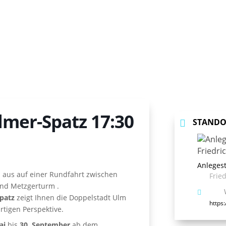
lmer-Spatz 17:30
STANDO
Anlegest
 aus auf einer Rundfahrt zwischen
Frie
und Metzgerturm .
patz
zeigt Ihnen die Doppelstadt Ulm
https
tigen Perspektive.
ai
bis
30. September
ab dem