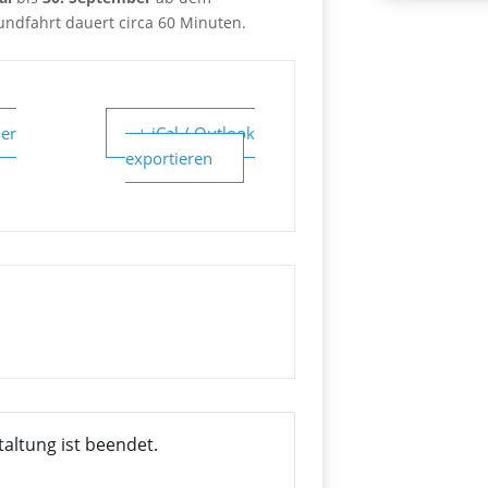
undfahrt dauert circa 60 Minuten.
er
+ iCal / Outlook
exportieren
taltung ist beendet.