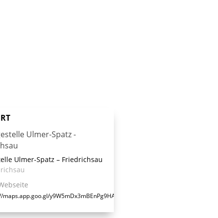
RT
elle Ulmer-Spatz – Friedrichsau
drichsau
Webseite
://maps.app.goo.gl/y9W5mDx3mBEnPg9HA